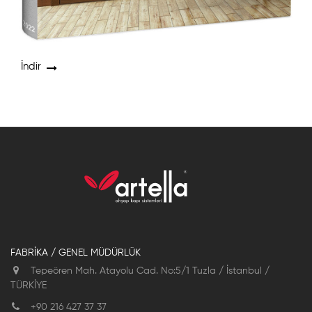
İndir
FABRİKA / GENEL MÜDÜRLÜK
Tepeören Mah. Atayolu Cad. No:5/1 Tuzla / İstanbul /
TÜRKİYE
+90 216 427 37 37