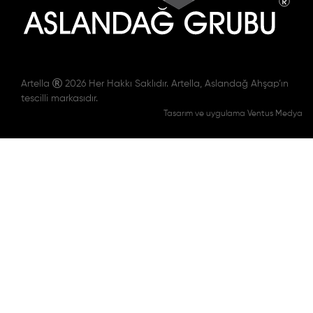
Artella
2026 Her Hakkı Saklıdır. Artella, Aslandağ Ahşap’ın
tescilli markasıdır.
Tasarım ve uygulama Ventus Medya