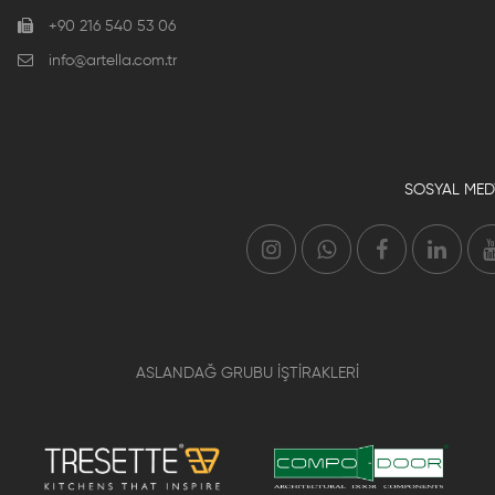
+90 216 540 53 06
info@artella.com.tr
SOSYAL MED
ASLANDAĞ GRUBU İŞTİRAKLERİ