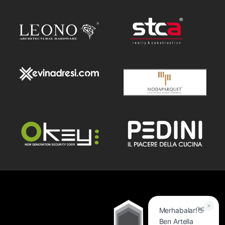
Merhabalar!👋
Ben Artella