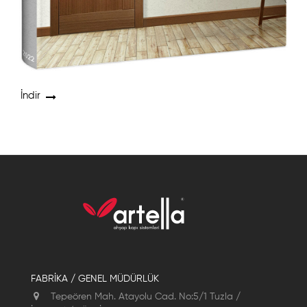
İndir
FABRİKA / GENEL MÜDÜRLÜK
Tepeören Mah. Atayolu Cad. No:5/1 Tuzla /