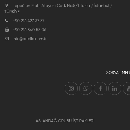
Tepeören Mah. Atayolu Cad. No:5/1 Tuzla / İstanbul /
TÜRKİYE
+90 216 427 37 37
+90 216 540 53 06
info@artella.com.tr
SOSYAL MED
ASLANDAĞ GRUBU İŞTİRAKLERİ