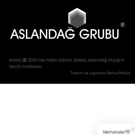
Artella
2026 Her Hakkı Saklıdır. Artella, Aslandağ Ahşap’ın
tescilli markasıdır.
Tasarım ve uygulama Ventus Medya
Merhabalar!👋