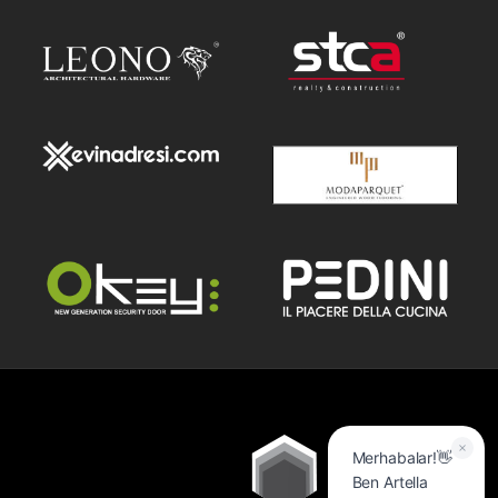
Merhabalar!👋
Ben Artella