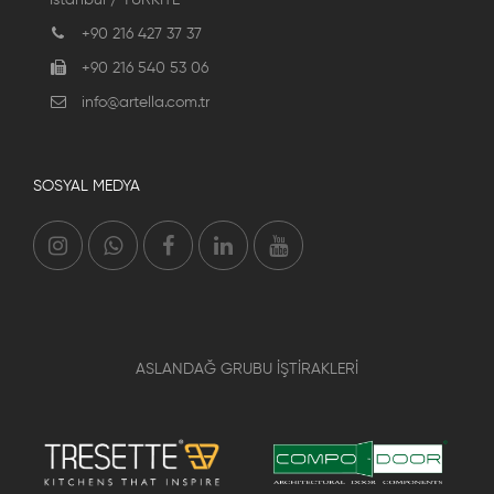
+90 216 427 37 37
+90 216 540 53 06
info@artella.com.tr
SOSYAL MEDYA
ASLANDAĞ GRUBU İŞTİRAKLERİ