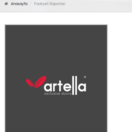
Anasayfa
Faaliyet Raporları