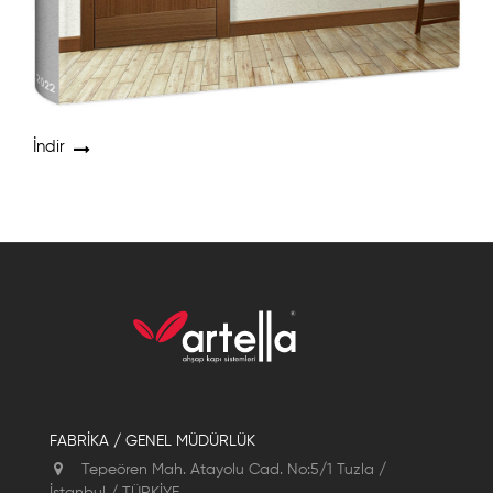
İndir
FABRİKA / GENEL MÜDÜRLÜK
Tepeören Mah. Atayolu Cad. No:5/1 Tuzla /
İstanbul / TÜRKİYE